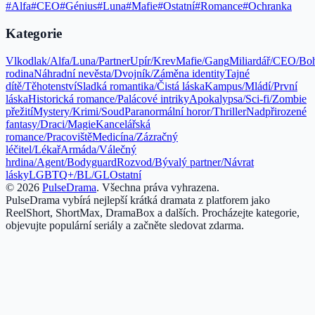
#
Alfa
#
CEO
#
Génius
#
Luna
#
Mafie
#
Ostatní
#
Romance
#
Ochranka
Kategorie
Vlkodlak/Alfa/Luna/Partner
Upír/Krev
Mafie/Gang
Miliardář/CEO/Bo
rodina
Náhradní nevěsta/Dvojník/Záměna identity
Tajné
dítě/Těhotenství
Sladká romantika/Čistá láska
Kampus/Mládí/První
láska
Historická romance/Palácové intriky
Apokalypsa/Sci-fi/Zombie
přežití
Mystery/Krimi/Soud
Paranormální horor/Thriller
Nadpřirozené
fantasy/Draci/Magie
Kancelářská
romance/Pracoviště
Medicína/Zázračný
léčitel/Lékař
Armáda/Válečný
hrdina/Agent/Bodyguard
Rozvod/Bývalý partner/Návrat
lásky
LGBTQ+/BL/GL
Ostatní
©
2026
PulseDrama
.
Všechna práva vyhrazena.
PulseDrama vybírá nejlepší krátká dramata z platforem jako
ReelShort, ShortMax, DramaBox a dalších. Procházejte kategorie,
objevujte populární seriály a začněte sledovat zdarma.