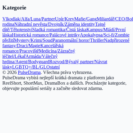
Kategorie
Vlkodlak/Alfa/Luna/Partner
Upír/Krev
Mafie/Gang
Miliardář/CEO/Bo
rodina
Náhradní nevěsta/Dvojník/Záměna identity
Tajné
dítě/Těhotenství
Sladká romantika/Čistá láska
Kampus/Mládí/První
láska
Historická romance/Palácové intriky
Apokalypsa/Sci-fi/Zombie
přežití
Mystery/Krimi/Soud
Paranormální horor/Thriller
Nadpřirozené
fantasy/Draci/Magie
Kancelářská
romance/Pracoviště
Medicína/Zázračný
léčitel/Lékař
Armáda/Válečný
hrdina/Agent/Bodyguard
Rozvod/Bývalý partner/Návrat
lásky
LGBTQ+/BL/GL
Ostatní
©
2026
PulseDrama
.
Všechna práva vyhrazena.
PulseDrama vybírá nejlepší krátká dramata z platforem jako
ReelShort, ShortMax, DramaBox a dalších. Procházejte kategorie,
objevujte populární seriály a začněte sledovat zdarma.