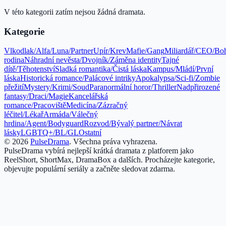
V této kategorii zatím nejsou žádná dramata.
Kategorie
Vlkodlak/Alfa/Luna/Partner
Upír/Krev
Mafie/Gang
Miliardář/CEO/Bo
rodina
Náhradní nevěsta/Dvojník/Záměna identity
Tajné
dítě/Těhotenství
Sladká romantika/Čistá láska
Kampus/Mládí/První
láska
Historická romance/Palácové intriky
Apokalypsa/Sci-fi/Zombie
přežití
Mystery/Krimi/Soud
Paranormální horor/Thriller
Nadpřirozené
fantasy/Draci/Magie
Kancelářská
romance/Pracoviště
Medicína/Zázračný
léčitel/Lékař
Armáda/Válečný
hrdina/Agent/Bodyguard
Rozvod/Bývalý partner/Návrat
lásky
LGBTQ+/BL/GL
Ostatní
©
2026
PulseDrama
.
Všechna práva vyhrazena.
PulseDrama vybírá nejlepší krátká dramata z platforem jako
ReelShort, ShortMax, DramaBox a dalších. Procházejte kategorie,
objevujte populární seriály a začněte sledovat zdarma.