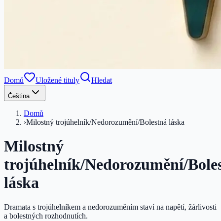
Domů
Uložené tituly
Hledat
Čeština
Domů
›
Milostný trojúhelník/Nedorozumění/Bolestná láska
Milostný
trojúhelník/Nedorozumění/Bole
láska
Dramata s trojúhelníkem a nedorozuměním staví na napětí, žárlivosti
a bolestných rozhodnutích.