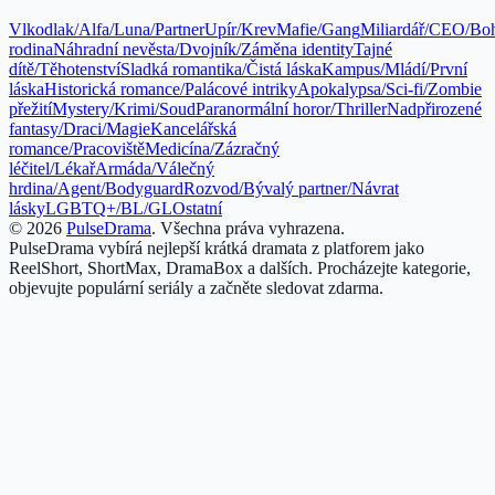
Vlkodlak/Alfa/Luna/Partner
Upír/Krev
Mafie/Gang
Miliardář/CEO/Bo
rodina
Náhradní nevěsta/Dvojník/Záměna identity
Tajné
dítě/Těhotenství
Sladká romantika/Čistá láska
Kampus/Mládí/První
láska
Historická romance/Palácové intriky
Apokalypsa/Sci-fi/Zombie
přežití
Mystery/Krimi/Soud
Paranormální horor/Thriller
Nadpřirozené
fantasy/Draci/Magie
Kancelářská
romance/Pracoviště
Medicína/Zázračný
léčitel/Lékař
Armáda/Válečný
hrdina/Agent/Bodyguard
Rozvod/Bývalý partner/Návrat
lásky
LGBTQ+/BL/GL
Ostatní
©
2026
PulseDrama
.
Všechna práva vyhrazena.
PulseDrama vybírá nejlepší krátká dramata z platforem jako
ReelShort, ShortMax, DramaBox a dalších. Procházejte kategorie,
objevujte populární seriály a začněte sledovat zdarma.