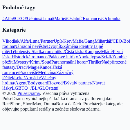
Podobné tagy
#
Alfa
#
CEO
#
Génius
#
Luna
#
Mafie
#
Ostatní
#
Romance
#
Ochranka
Kategorie
Vlkodlak/Alfa/Luna/Partner
Upír/Krev
Mafie/Gang
Miliardář/CEO/Bo
rodina
Náhradní nevěsta/Dvojník/Záměna identity
Tajné
dítě/Těhotenství
Sladká romantika/Čistá láska
Kampus/Mládí/První
láska
Historická romance/Palácové intriky
Apokalypsa/Sci-fi/Zombie
přežití
Mystery/Krimi/Soud
Paranormální horor/Thriller
Nadpřirozené
fantasy/Draci/Magie
Kancelářská
romance/Pracoviště
Medicína/Zázračný
léčitel/Lékař
Armáda/Válečný
hrdina/Agent/Bodyguard
Rozvod/Bývalý partner/Návrat
lásky
LGBTQ+/BL/GL
Ostatní
©
2026
PulseDrama
.
Všechna práva vyhrazena.
PulseDrama vybírá nejlepší krátká dramata z platforem jako
ReelShort, ShortMax, DramaBox a dalších. Procházejte kategorie,
objevujte populární seriály a začněte sledovat zdarma.