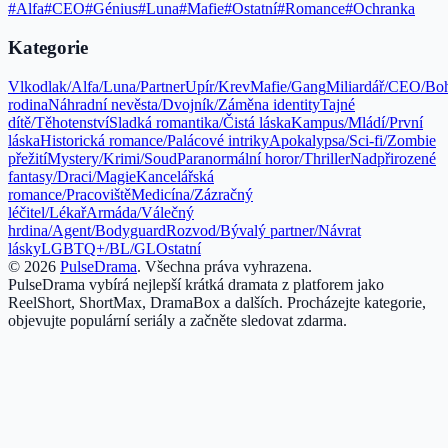
#
Alfa
#
CEO
#
Génius
#
Luna
#
Mafie
#
Ostatní
#
Romance
#
Ochranka
Kategorie
Vlkodlak/Alfa/Luna/Partner
Upír/Krev
Mafie/Gang
Miliardář/CEO/Bo
rodina
Náhradní nevěsta/Dvojník/Záměna identity
Tajné
dítě/Těhotenství
Sladká romantika/Čistá láska
Kampus/Mládí/První
láska
Historická romance/Palácové intriky
Apokalypsa/Sci-fi/Zombie
přežití
Mystery/Krimi/Soud
Paranormální horor/Thriller
Nadpřirozené
fantasy/Draci/Magie
Kancelářská
romance/Pracoviště
Medicína/Zázračný
léčitel/Lékař
Armáda/Válečný
hrdina/Agent/Bodyguard
Rozvod/Bývalý partner/Návrat
lásky
LGBTQ+/BL/GL
Ostatní
©
2026
PulseDrama
.
Všechna práva vyhrazena.
PulseDrama vybírá nejlepší krátká dramata z platforem jako
ReelShort, ShortMax, DramaBox a dalších. Procházejte kategorie,
objevujte populární seriály a začněte sledovat zdarma.