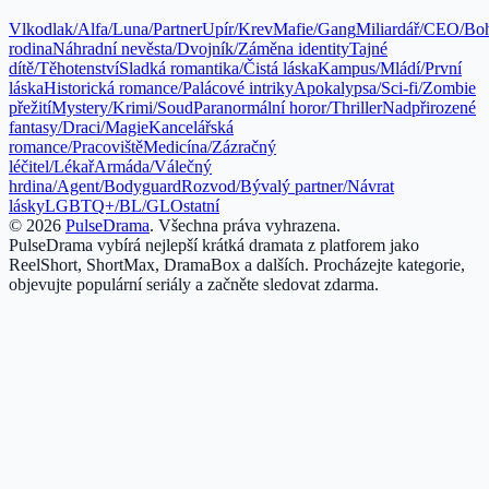
Vlkodlak/Alfa/Luna/Partner
Upír/Krev
Mafie/Gang
Miliardář/CEO/Bo
rodina
Náhradní nevěsta/Dvojník/Záměna identity
Tajné
dítě/Těhotenství
Sladká romantika/Čistá láska
Kampus/Mládí/První
láska
Historická romance/Palácové intriky
Apokalypsa/Sci-fi/Zombie
přežití
Mystery/Krimi/Soud
Paranormální horor/Thriller
Nadpřirozené
fantasy/Draci/Magie
Kancelářská
romance/Pracoviště
Medicína/Zázračný
léčitel/Lékař
Armáda/Válečný
hrdina/Agent/Bodyguard
Rozvod/Bývalý partner/Návrat
lásky
LGBTQ+/BL/GL
Ostatní
©
2026
PulseDrama
.
Všechna práva vyhrazena.
PulseDrama vybírá nejlepší krátká dramata z platforem jako
ReelShort, ShortMax, DramaBox a dalších. Procházejte kategorie,
objevujte populární seriály a začněte sledovat zdarma.