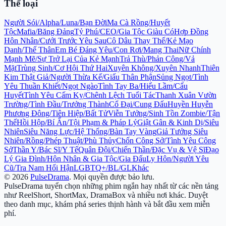
Thể loại
Người Sói/Alpha/Luna/Bạn Đời
Ma Cà Rồng/Huyết
Tộc
Mafia/Băng Đảng
Tỷ Phú/CEO/Gia Tộc Giàu Có
Hợp Đồng
Hôn Nhân/Cưới Trước Yêu Sau
Cô Dâu Thay Thế/Kẻ Mạo
Danh/Thế Thân
Em Bé Đáng Yêu/Con Rơi/Mang Thai
Nữ Chính
Mạnh Mẽ/Sự Trở Lại Của Kẻ Mạnh
Trả Thù/Phản Công/Vả
Mặt
Trùng Sinh/Cơ Hội Thứ Hai
Xuyên Không/Xuyên Nhanh
Thiên
Kim Thật Giả/Người Thừa Kế/Giấu Thân Phận
Sủng Ngọt/Tình
Yêu Thuần Khiết/Ngọt Ngào
Tình Tay Ba/Hiểu Lầm/Cẩu
Huyết
Tình Yêu Cấm Kỵ/Chênh Lệch Tuổi Tác
Thanh Xuân Vườn
Trường/Tình Đầu/Trưởng Thành
Cổ Đại/Cung Đấu
Huyền Huyễn
Phương Đông/Tiên Hiệp/Bất Tử
Viễn Tưởng/Sinh Tồn Zombie/Tận
Thế
Hồi Hộp/Bí Ẩn/Tội Phạm & Pháp Lý
Giật Gân & Kinh Dị/Siêu
Nhiên
Siêu Năng Lực/Hệ Thống/Bàn Tay Vàng
Giả Tưởng Siêu
Nhiên/Rồng/Phép Thuật/Phù Thủy
Chốn Công Sở/Tình Yêu Công
Sở
Thần Y/Bác Sĩ/Y Tế
Quân Đội/Chiến Thần/Đặc Vụ & Vệ Sĩ
Đạo
Lý Gia Đình/Hôn Nhân & Gia Tộc/Gia Đấu
Ly Hôn/Người Yêu
Cũ/Tra Nam Hối Hận
LGBTQ+/BL/GL
Khác
©
2026
PulseDrama
.
Mọi quyền được bảo lưu.
PulseDrama tuyển chọn những phim ngắn hay nhất từ các nền tảng
như ReelShort, ShortMax, DramaBox và nhiều nơi khác. Duyệt
theo danh mục, khám phá series thịnh hành và bắt đầu xem miễn
phí.